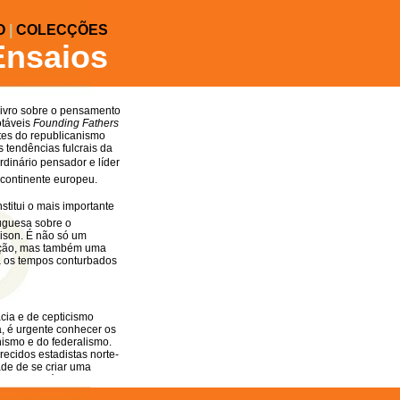
O
|
COLECÇÕES
Ensaios
livro sobre o pensamento
otáveis
Founding Fathers
es do republicanismo
s tendências fulcrais da
rdinário pensador e líder
 continente europeu.
stitui o mais importante
tuguesa sobre o
ison. É não só um
dição, mas também uma
ra os tempos conturbados
ia e de cepticismo
, é urgente conhecer os
nismo e do federalismo.
ecidos estadistas norte-
de de se criar uma
ntada em sólidos alicerces
tucionais. As suas