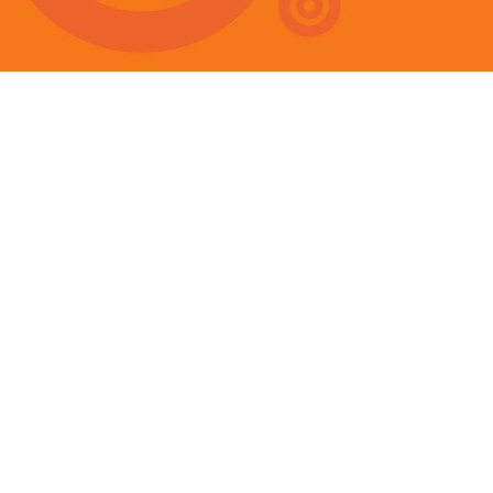
propostas colocam em primeiro pl
instrumento de cooperação, o
plur
central de uma comunidade livre e
legitimação das sociedades liberais
SOBRE O AUTOR:
José Gomes André
.
Professor Aux
Faculdade de Letras da Universida
nos cursos de Filosofia e Estudos
Filosofia Política. Trabalha actual
doutoramento sobre federalismo A 
especial atenção ao pensamento 
política norte-americana e ao fede
diversos artigos em revistas da esp
livro
O Regresso da América: Que F
(Esfera do Caos, 2008) e traduziu
R
(
Profiles in Courage
) de John F. K
2008). Colabora regularmente com
social, na qualidade de comentador
relacionados com os EUA.
Esta obra foi publicada com os seg
Fundação Calouste Gulbenkian
Embaixada dos Estados Unidos da
Centro de Filosofia da Universidad