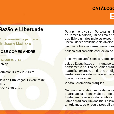
CATÁLOG
Razão e Liberdade
Pela primeira vez em Portugal, um 
de James Madison, um dos mais n
dos EUA e um dos maiores expoent
O pensamento político
liberal, do federalismo e de diversa
de James Madison
ciência política moderna
um extrao
político praticamente esquecido no
JOSÉ GOMES ANDRÉ
Este livro de José Gomes André con
/
ENSAIOS
14
estudo já publicado em língua por
376 pp
pensamento político de James Mad
magnífico exemplo de rigor e eru
Formato: 16cm x 23,50cm
verdadeira fonte de inspiração pa
ISBN:
que agora vivemos.
ata de Publicação: Fevereiro de
Viriato Soromenho-Marques
2012
VP: 19,90 euros
Num momento de crise da democrac
quanto ao futuro da União Europeia
fundamentos teóricos do republica
James Madison, um dos mais esclar
americanos, defendeu a possibilida
república federal, desde que suste
políticos, sociais, jurídicos e consti