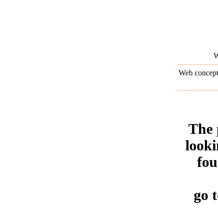
W
Web concep
The 
looki
fou
go 